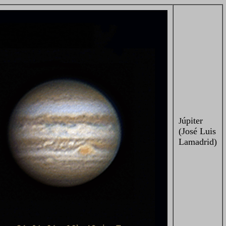
úpiter
J
(José Luis
Lamadrid)