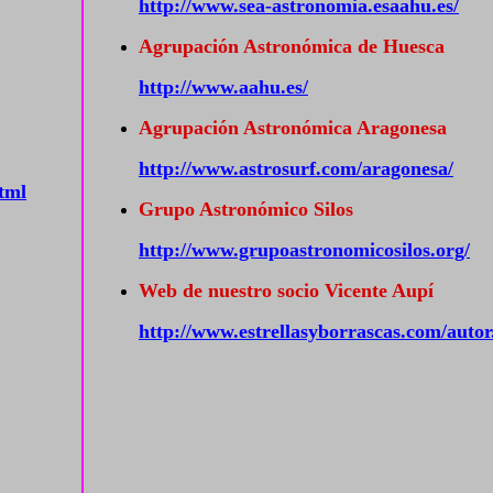
http://www.sea-astronomia.esaahu.es/
Agrupación Astronómica de Huesca
http://www.aahu.es/
Agrupación Astronómica Aragonesa
http://www.astrosurf.com/aragonesa/
tml
Grupo Astronómico Silos
http://www.grupoastronomicosilos.org/
Web de nuestro socio Vicente Aupí
http://www.estrellasyborrascas.com/auto