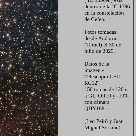
( IC 1396A ) está
dentro de la IC 1396
en la c
onstelación
de Cefeo.
Fotos tomadas
desde Andorra
(Teruel) el 30 de
julio de 2025.
Datos de la
imagen.-
Telescopio GSO
RC12".
150 tomas de 120 s.
a G1, Off10 y -10ªC
con cámara
QHY168c.
(Leo Peiró y Juan
Miguel Soriano)