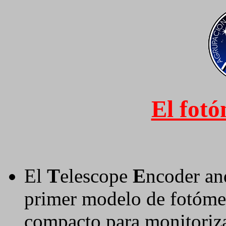
El fot
El
T
elescope
E
ncoder a
primer modelo de fotóme
compacto para monitorizar 